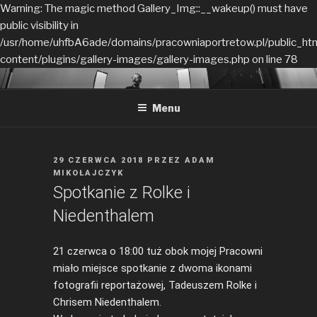
Warning: The magic method Gallery_Img::__wakeup() must have
public visibility in
/usr/home/uhfbA6ade/domains/pracowniaportretow.pl/public_ht
content/plugins/gallery-images/gallery-images.php on line 78
Przeskocz
PRACOWNIA MĘSKICH
do
PORTRETÓW
Menu
treści
OPUBLIKOWANE
29 CZERWCA 2018
PRZEZ
ADAM
W
MIKOŁAJCZYK
Spotkanie z Rolke i
Niedenthalem
21 czerwca o 18:00 tuż obok mojej Pracowni
miało miejsce spotkanie z dwoma ikonami
fotografii reportażowej, Tadeuszem Rolke i
Chrisem Niedenthalem.