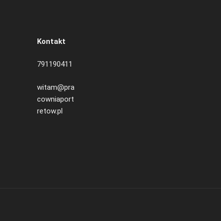
Kontakt
791190411
witam@pra
cowniaport
retow.pl