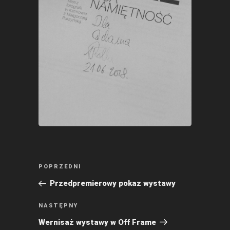
Nawigacja
Poprzedni
POPRZEDNI
wpisu
wpis
Przedpremierowy pokaz wystawy
Następny
NASTĘPNY
wpis
Wernisaż wystawy w Off Frame